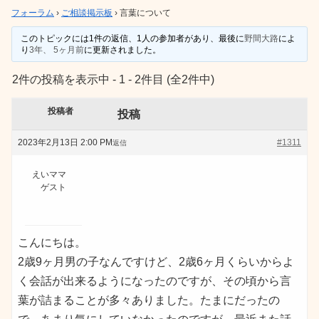
フォーラム
›
ご相談掲示板
›
言葉について
このトピックには1件の返信、1人の参加者があり、最後に
野間大路
によ
り
3年、 5ヶ月前
に更新されました。
2件の投稿を表示中 - 1 - 2件目 (全2件中)
投稿者
投稿
2023年2月13日 2:00 PM
#1311
返信
えいママ
ゲスト
こんにちは。
2歳9ヶ月男の子なんですけど、2歳6ヶ月くらいからよ
く会話が出来るようになったのですが、その頃から言
葉が詰まることが多々ありました。たまにだったの