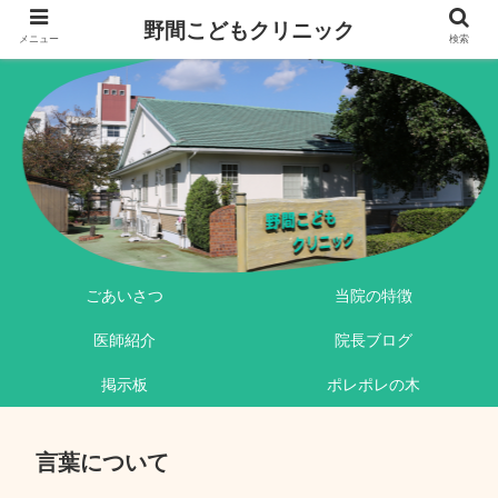
野間こどもクリニック
メニュー
検索
ごあいさつ
当院の特徴
医師紹介
院長ブログ
掲示板
ポレポレの木
言葉について