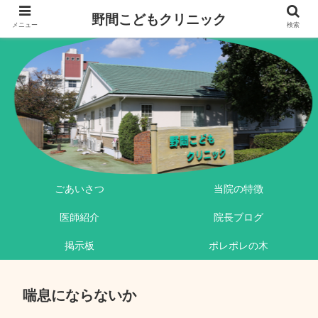
野間こどもクリニック
メニュー
検索
ごあいさつ
当院の特徴
医師紹介
院長ブログ
掲示板
ポレポレの木
喘息にならないか