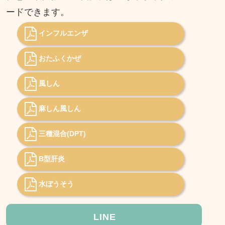
ードできます。
インフルエンザ
おたふくかぜ
風しん
麻しん風しん
三種混合(DPT)
B型肝炎
水ぼうそう
LINE