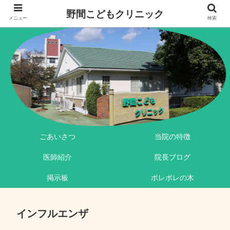
野間こどもクリニック
メニュー
検索
ごあいさつ
当院の特徴
医師紹介
院長ブログ
掲示板
ポレポレの木
インフルエンザ