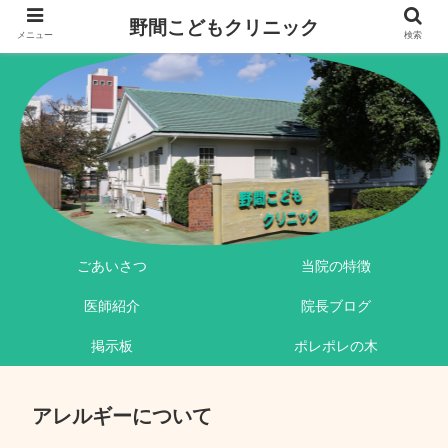
野間こどもクリニック
メニュー
検索
ごあいさつ
当院の特徴
医師紹介
院長ブログ
掲示板
ポレポレの木
アレルギーについて