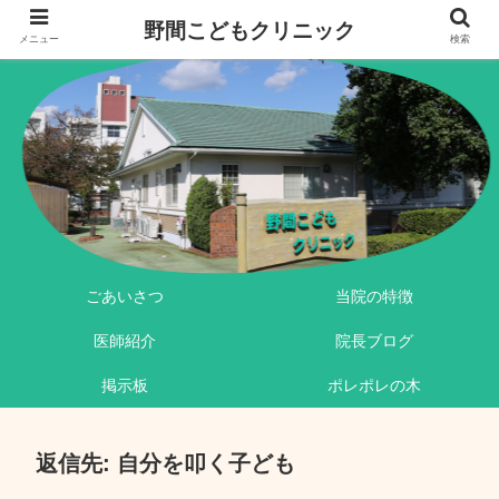
野間こどもクリニック
メニュー
検索
ごあいさつ
当院の特徴
医師紹介
院長ブログ
掲示板
ポレポレの木
返信先: 自分を叩く子ども