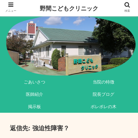
野間こどもクリニック
メニュー
検索
ごあいさつ
当院の特徴
医師紹介
院長ブログ
掲示板
ポレポレの木
返信先: 強迫性障害？