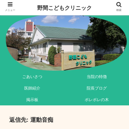
野間こどもクリニック
メニュー
検索
ごあいさつ
当院の特徴
医師紹介
院長ブログ
掲示板
ポレポレの木
返信先: 運動音痴