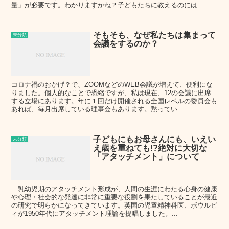
量」が必要です。わかりますかね？子どもたちに教えるのには...
そもそも、なぜ私たちは集まって
未分類
会議をするのか？
コロナ禍のおかげ？で、ZOOMなどのWEB会議が増えて、便利にな
りました。個人的なことで恐縮ですが、私は現在、12の会議に出席
する立場にあります。年に１回だけ開催される全国レベルの委員会も
あれば、毎月出席している理事会もあります。黙ってい...
子どもにもお母さんにも、いえい
未分類
え歳を重ねても!?絶対に大切な
「アタッチメント」について
乳幼児期のアタッチメント形成が、人間の生涯にわたる心身の健康
や心理・社会的な発達に非常に重要な役割を果たしていることが最近
の研究で明らかになってきています。英国の児童精神科医、ボウルビ
ィが1950年代にアタッチメント理論を提唱しました。...