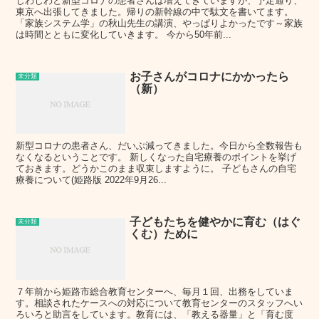
じわじわと新型コロナの患者さんは増えてきていますが、予定通り、
東京へ出張してきました。帰りの新幹線の中で駄文を書いてます。
「家族システム学」の秋山先生の講演、やっぱりよかったです～家族
は時間とともに変化していきます。 今から50年前...
お子さんがコロナにかかったら
未分類
（新）
新型コロナの患者さん、だいぶ減ってきました。今日から全数報告も
なくなるということです。 新しくなった自宅療養のポイントを挙げ
ておきます。どうかこのまま収束しますように。 子どもさんの自宅
療養について(姫路版 2022年9月26...
子どもたちを健やかに育む（はぐ
未分類
くむ）ために
７年前から姫路市総合教育センターへ、毎月１回、出務をしていま
す。相談されたケースへの対応について教育センターのスタッフへい
ろいろと助言をしています。教育には、「教える器量」と「育む度