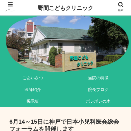
野間こどもクリニック
メニュー
検索
ごあいさつ
当院の特徴
医師紹介
院長ブログ
掲示板
ポレポレの木
6月14～15日に神戸で日本小児科医会総会
フォーラムを開催します